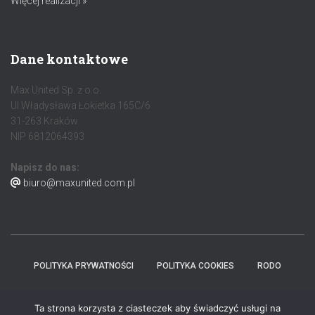
Więcej realizacji »
Dane kontaktowe
Max United Sp. z o.o.
Ul.Władysława Łokietka 165C/6
31-263 Kraków
NIP 6812064393
Napisz do nas:
biuro@maxunited.com.pl
POLITYKA PRYWATNOŚCI
POLITYKA COOKIES
RODO
© MAX UNITED 2026. WSZELKIE PRAWA ZASTRZEŻONE.
Ta strona korzysta z ciasteczek aby świadczyć usługi na
REALIZACJA 2026 CWF