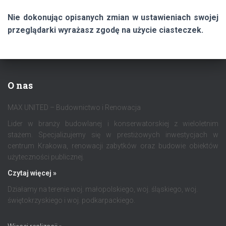
Nie dokonując opisanych zmian w ustawieniach swojej
przeglądarki wyrażasz zgodę na użycie ciasteczek.
O nas
MAX UNITED – Budownictwo i Renowacja
Lider w branży budowlanej i konserwatorskiej z wieloletnim
stażem. Specjalizujemy się w prestiżowych inwestycjach w
centrum Krakowa, renowacji zabytków oraz budowie obiektów
użyteczności publicznej.
Czytaj więcej »
Działamy na terenie woj. małopolskiego, woj. śląskiego, woj.
świętokrzyskiego i woj. podkarpackiego.